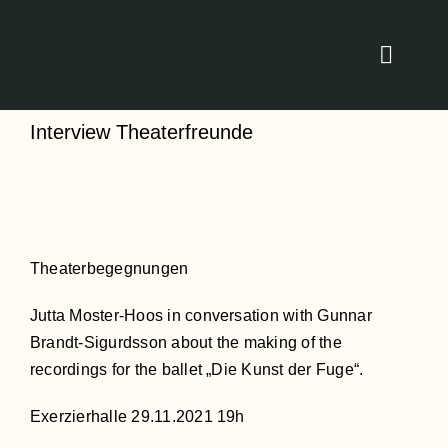
Zum
Inhalt
Toggle
springen
Naviga
Home
Interview Theaterfreunde
Klang
Stimme
Theaterbegegnungen
Studio
Jutta Moster-Hoos in conversation with Gunnar
Brandt-Sigurdsson about the making of the
recordings for the ballet „Die Kunst der Fuge“.
Unterrich
Exerzierhalle 29.11.2021 19h
Über