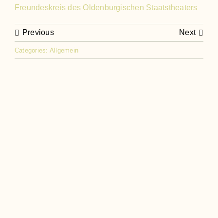
Freundeskreis des Oldenburgischen Staatstheaters
Hören
Previous
Next
Categories:
Allgemein
Kontakt
Newslett
Datensch
Impress